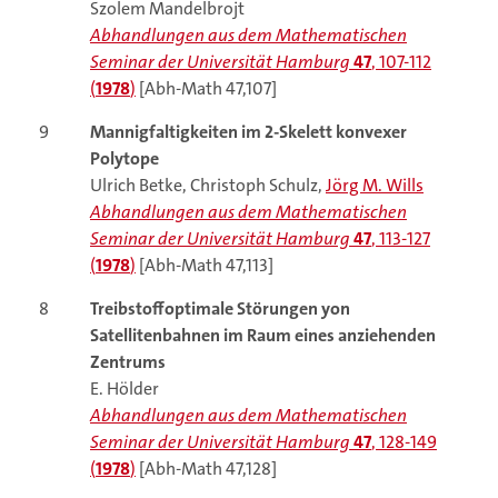
Szolem Mandelbrojt
Abhandlungen aus dem Mathematischen
Seminar der Universität Hamburg
47
, 107-112
(
1978
)
[Abh-Math 47,107]
9
Mannigfaltigkeiten im 2-Skelett konvexer
Polytope
Ulrich Betke, Christoph Schulz,
Jörg M. Wills
Abhandlungen aus dem Mathematischen
Seminar der Universität Hamburg
47
, 113-127
(
1978
)
[Abh-Math 47,113]
8
Treibstoffoptimale Störungen yon
Satellitenbahnen im Raum eines anziehenden
Zentrums
E. Hölder
Abhandlungen aus dem Mathematischen
Seminar der Universität Hamburg
47
, 128-149
(
1978
)
[Abh-Math 47,128]