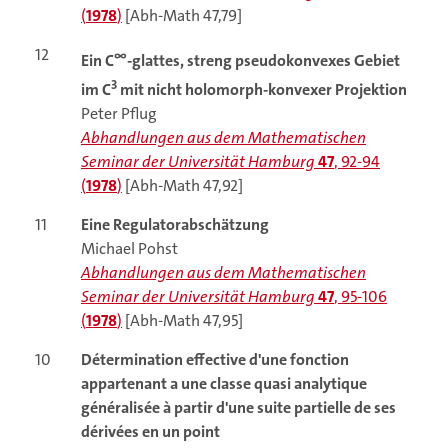
(
1978
)
[Abh-Math 47,79]
12
∞
Ein C
-glattes, streng pseudokonvexes Gebiet
3
im C
mit nicht holomorph-konvexer Projektion
Peter Pflug
Abhandlungen aus dem Mathematischen
Seminar der Universität Hamburg
47
, 92-94
(
1978
)
[Abh-Math 47,92]
11
Eine Regulatorabschätzung
Michael Pohst
Abhandlungen aus dem Mathematischen
Seminar der Universität Hamburg
47
, 95-106
(
1978
)
[Abh-Math 47,95]
10
Détermination effective d'une fonction
appartenant a une classe quasi analytique
généralisée à partir d'une suite partielle de ses
dérivées en un point