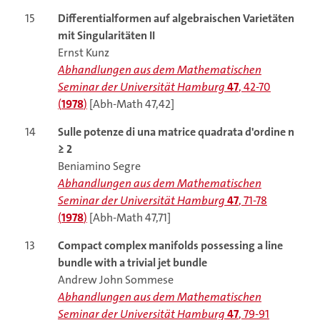
15
Differentialformen auf algebraischen Varietäten
mit Singularitäten II
Ernst Kunz
Abhandlungen aus dem Mathematischen
Seminar der Universität Hamburg
47
, 42-70
(
1978
)
[Abh-Math 47,42]
14
Sulle potenze di una matrice quadrata d'ordine n
≥ 2
Beniamino Segre
Abhandlungen aus dem Mathematischen
Seminar der Universität Hamburg
47
, 71-78
(
1978
)
[Abh-Math 47,71]
13
Compact complex manifolds possessing a line
bundle with a trivial jet bundle
Andrew John Sommese
Abhandlungen aus dem Mathematischen
Seminar der Universität Hamburg
47
, 79-91