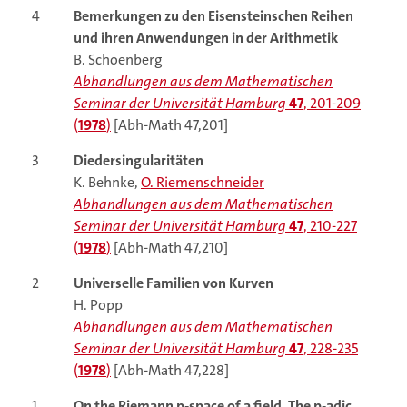
4
Bemerkungen zu den Eisensteinschen Reihen
und ihren Anwendungen in der Arithmetik
B. Schoenberg
Abhandlungen aus dem Mathematischen
Seminar der Universität Hamburg
47
, 201-209
(
1978
)
[Abh-Math 47,201]
3
Diedersingularitäten
K. Behnke,
O. Riemenschneider
Abhandlungen aus dem Mathematischen
Seminar der Universität Hamburg
47
, 210-227
(
1978
)
[Abh-Math 47,210]
2
Universelle Familien von Kurven
H. Popp
Abhandlungen aus dem Mathematischen
Seminar der Universität Hamburg
47
, 228-235
(
1978
)
[Abh-Math 47,228]
1
On the Riemann p-space of a field. The p-adic