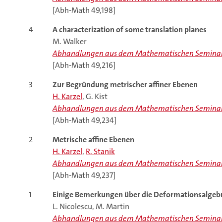
[Abh-Math 49,198]
4
A characterization of some translation planes
M. Walker
Abhandlungen aus dem Mathematischen Seminar
[Abh-Math 49,216]
3
Zur Begründung metrischer affiner Ebenen
H. Karzel
, G. Kist
Abhandlungen aus dem Mathematischen Seminar
[Abh-Math 49,234]
2
Metrische affine Ebenen
H. Karzel
,
R. Stanik
Abhandlungen aus dem Mathematischen Seminar
[Abh-Math 49,237]
1
Einige Bemerkungen über die Deformationsalgeb
L. Nicolescu, M. Martin
Abhandlungen aus dem Mathematischen Seminar