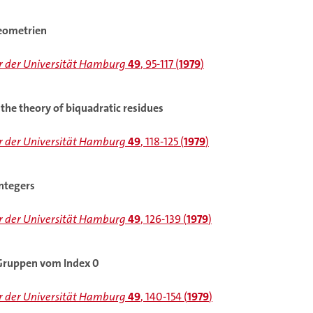
Geometrien
 der Universität Hamburg
49
, 95-117 (
1979
)
o the theory of biquadratic residues
 der Universität Hamburg
49
, 118-125 (
1979
)
integers
 der Universität Hamburg
49
, 126-139 (
1979
)
Gruppen vom Index 0
 der Universität Hamburg
49
, 140-154 (
1979
)