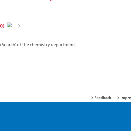
50)
on Search' of the chemistry department.
Feedback
Impr