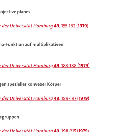
rojective planes
 der Universität Hamburg
49
, 155-182 (
1979
)
a-Funktion auf multiplikativen
 der Universität Hamburg
49
, 183-188 (
1979
)
en spezieller konvexer Körper
 der Universität Hamburg
49
, 189-197 (
1979
)
nsgruppen
 der Universität Hamburg
49
, 198-215 (
1979
)