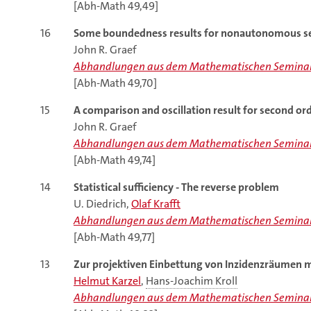
[Abh-Math 49,49]
16
Some boundedness results for nonautonomous sec
John R. Graef
Abhandlungen aus dem Mathematischen Seminar
[Abh-Math 49,70]
15
A comparison and oscillation result for second ord
John R. Graef
Abhandlungen aus dem Mathematischen Seminar
[Abh-Math 49,74]
14
Statistical sufficiency - The reverse problem
U. Diedrich,
Olaf Krafft
Abhandlungen aus dem Mathematischen Seminar
[Abh-Math 49,77]
13
Zur projektiven Einbettung von Inzidenzräumen mi
Helmut Karzel
,
Hans-Joachim Kroll
Abhandlungen aus dem Mathematischen Seminar