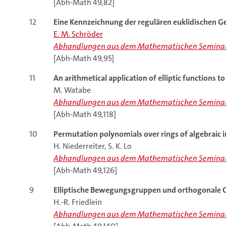
[Abh-Math 49,82]
12
Eine Kennzeichnung der regulären euklidischen 
E. M. Schröder
Abhandlungen aus dem Mathematischen Seminar
[Abh-Math 49,95]
11
An arithmetical application of elliptic functions t
M. Watabe
Abhandlungen aus dem Mathematischen Seminar
[Abh-Math 49,118]
10
Permutation polynomials over rings of algebraic 
H. Niederreiter, S. K. Lo
Abhandlungen aus dem Mathematischen Seminar
[Abh-Math 49,126]
9
Elliptische Bewegungsgruppen und orthogonale 
H.-R. Friedlein
Abhandlungen aus dem Mathematischen Seminar