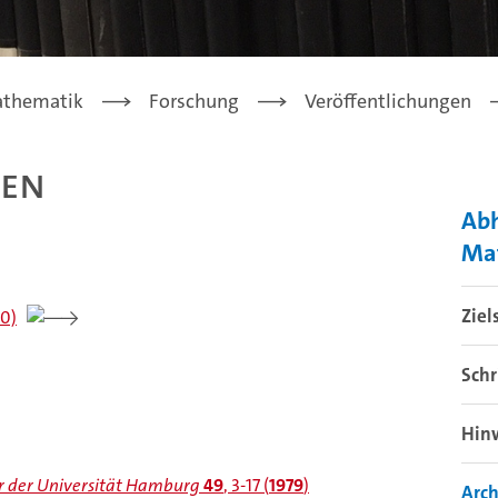
athematik
Forschung
Veröffentlichungen
gen
Ab
Ma
Ziel
50)
Schr
Hinw
 der Universität Hamburg
49
, 3-17 (
1979
)
Arc