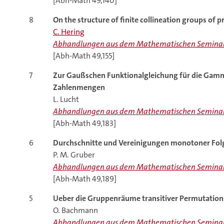
[Abh-Math 49,140]
8
On the structure of finite collineation groups of p
C. Hering
Abhandlungen aus dem Mathematischen Seminar
[Abh-Math 49,155]
7
Zur Gaußschen Funktionalgleichung für die Gamm
Zahlenmengen
L. Lucht
Abhandlungen aus dem Mathematischen Seminar
[Abh-Math 49,183]
6
Durchschnitte und Vereinigungen monotoner Folg
P. M. Gruber
Abhandlungen aus dem Mathematischen Seminar
[Abh-Math 49,189]
5
Ueber die Gruppenräume transitiver Permutatio
O. Bachmann
Abhandlungen aus dem Mathematischen Seminar